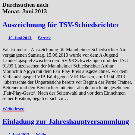
Durchsuchen nach
Monat:
Juni 2013
Auszeichnung
Auszeichnung für TSV-Schiedsrichter
für
TSV-
19. Juni 2013
Patrick
Schiedsrichter
Fair ist mehr – Auszeichnung für Mannheimer Schiedsrichter Am
vergangenen Samstag, 15.06.2013 wurde vor dem A-Jugend
Landesligaspiel zwischen dem SV 98 Schwetzingen und der TSG
91/09 Lützelsachen der Mannheimer Schiedsrichter Arthur
Mounchili Njoya mit dem Fair-Play-Preis ausgezeichnet. Vor dem
Verbandsligaspiel VfB Bühl gegen VfR Hausen, am 13.04.2013
„überraschte der Unparteisiche bereits vor Beginn der Partie Trainer,
Betreuer und den Beobachter mit einer absolut noch nie gesehenen
‚Fair-Play-Geste‘. Nach der Seitenwahl und vor dem Einnehmen
seiner Position, begab er sich zu…
Weiterlesen
Weiterlesen
Einladung
Einladung zur Jahreshauptversammlung
zur
Jahreshauptversammlung
5. Juni 2013
Wolle