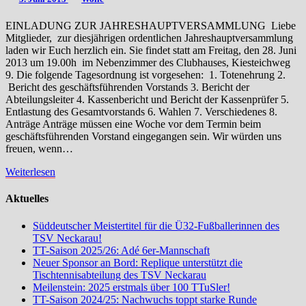
EINLADUNG ZUR JAHRESHAUPTVERSAMMLUNG Liebe
Mitglieder, zur diesjährigen ordentlichen Jahreshauptversammlung
laden wir Euch herzlich ein. Sie findet statt am Freitag, den 28. Juni
2013 um 19.00h im Nebenzimmer des Clubhauses, Kiesteichweg
9. Die folgende Tagesordnung ist vorgesehen: 1. Totenehrung 2.
Bericht des geschäftsführenden Vorstands 3. Bericht der
Abteilungsleiter 4. Kassenbericht und Bericht der Kassenprüfer 5.
Entlastung des Gesamtvorstands 6. Wahlen 7. Verschiedenes 8.
Anträge Anträge müssen eine Woche vor dem Termin beim
geschäftsführenden Vorstand eingegangen sein. Wir würden uns
freuen, wenn…
Weiterlesen
Weiterlesen
Aktuelles
Süddeutscher Meistertitel für die Ü32-Fußballerinnen des
TSV Neckarau!
TT-Saison 2025/26: Adé 6er-Mannschaft
Neuer Sponsor an Bord: Replique unterstützt die
Tischtennisabteilung des TSV Neckarau
Meilenstein: 2025 erstmals über 100 TTuSler!
TT-Saison 2024/25: Nachwuchs toppt starke Runde