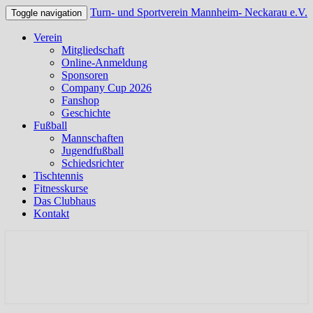
Turn- und Sportverein Mannheim- Neckarau e.V.
Toggle navigation
Verein
Mitgliedschaft
Online-Anmeldung
Sponsoren
Company Cup 2026
Fanshop
Geschichte
Fußball
Mannschaften
Jugendfußball
Schiedsrichter
Tischtennis
Fitnesskurse
Das Clubhaus
Kontakt
Offizielle Webseite des TSV Neckarau
Turn- und Sportverein
Mannheim- Neckarau e.V.