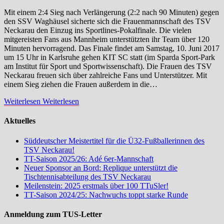
Mit einem 2:4 Sieg nach Verlängerung (2:2 nach 90 Minuten) gegen
den SSV Waghäusel sicherte sich die Frauenmannschaft des TSV
Neckarau den Einzug ins Sportlines-Pokalfinale. Die vielen
mitgereisten Fans aus Mannheim unterstützten ihr Team über 120
Minuten hervorragend. Das Finale findet am Samstag, 10. Juni 2017
um 15 Uhr in Karlsruhe gehen KIT SC statt (im Sparda Sport-Park
am Institut für Sport und Sportwissenschaft). Die Frauen des TSV
Neckarau freuen sich über zahlreiche Fans und Unterstützer. Mit
einem Sieg ziehen die Frauen außerdem in die…
Weiterlesen
Weiterlesen
Aktuelles
Süddeutscher Meistertitel für die Ü32-Fußballerinnen des
TSV Neckarau!
TT-Saison 2025/26: Adé 6er-Mannschaft
Neuer Sponsor an Bord: Replique unterstützt die
Tischtennisabteilung des TSV Neckarau
Meilenstein: 2025 erstmals über 100 TTuSler!
TT-Saison 2024/25: Nachwuchs toppt starke Runde
Anmeldung zum TUS-Letter