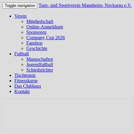
Turn- und Sportverein Mannheim- Neckarau e.V.
Toggle navigation
Verein
Mitgliedschaft
Online-Anmeldung
Sponsoren
Company Cup 2026
Fanshop
Geschichte
Fußball
Mannschaften
Jugendfußball
Schiedsrichter
Tischtennis
Fitnesskurse
Das Clubhaus
Kontakt
Offizielle Webseite des TSV Neckarau
Turn- und Sportverein
Mannheim- Neckarau e.V.