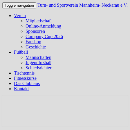
Turn- und Sportverein Mannheim- Neckarau e.V.
Toggle navigation
Verein
Mitgliedschaft
Online-Anmeldung
Sponsoren
Company Cup 2026
Fanshop
Geschichte
Fußball
Mannschaften
Jugendfußball
Schiedsrichter
Tischtennis
Fitnesskurse
Das Clubhaus
Kontakt
Offizielle Webseite des TSV Neckarau
Turn- und Sportverein
Mannheim- Neckarau e.V.