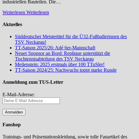
industriellen Bauteilen. Die…
Weiterlesen
Weiterlesen
Aktuelles
Süddeutscher Meistertitel für die Ü32-Fußballerinnen des
TSV Neckarau!
TT-Saison 2025/26: Adé 6er-Mannschaft
Neuer Sponsor an Bord: Replique unterstützt die
Tischtennisabteilung des TSV Neckarau
Meilenstein: 2025 erstmals über 100 TTuSler!
TT-Saison 2024/25: Nachwuchs toppt starke Runde
Anmeldung zum TUS-Letter
E-Mail-Adresse:
Fanshop
Trainings- und Präsentationskleidung, sowie tolle Fanartikel des