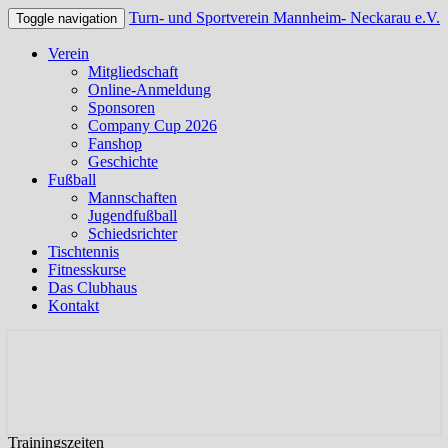
Turn- und Sportverein Mannheim- Neckarau e.V.
Toggle navigation
Verein
Mitgliedschaft
Online-Anmeldung
Sponsoren
Company Cup 2026
Fanshop
Geschichte
Fußball
Mannschaften
Jugendfußball
Schiedsrichter
Tischtennis
Fitnesskurse
Das Clubhaus
Kontakt
Offizielle Webseite des TSV Neckarau
Turn- und Sportverein
Mannheim- Neckarau e.V.
Trainingszeiten