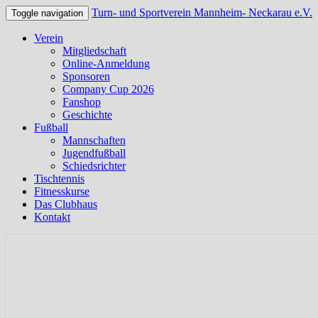
Turn- und Sportverein Mannheim- Neckarau e.V.
Toggle navigation
Verein
Mitgliedschaft
Online-Anmeldung
Sponsoren
Company Cup 2026
Fanshop
Geschichte
Fußball
Mannschaften
Jugendfußball
Schiedsrichter
Tischtennis
Fitnesskurse
Das Clubhaus
Kontakt
Offizielle Webseite des TSV Neckarau
Turn- und Sportverein Mannhei