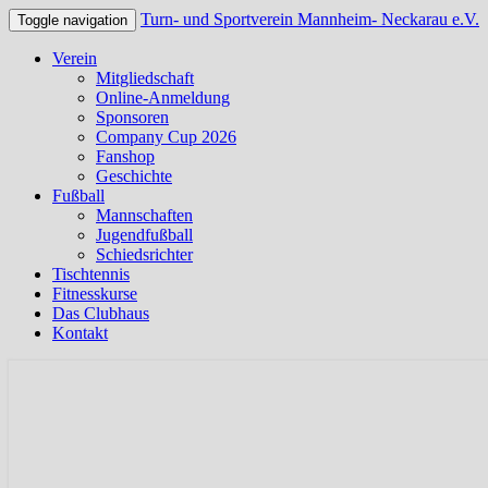
Turn- und Sportverein Mannheim- Neckarau e.V.
Toggle navigation
Verein
Mitgliedschaft
Online-Anmeldung
Sponsoren
Company Cup 2026
Fanshop
Geschichte
Fußball
Mannschaften
Jugendfußball
Schiedsrichter
Tischtennis
Fitnesskurse
Das Clubhaus
Kontakt
Offizielle Webseite des TSV Neckarau
Turn- und Sportverein Mannhei