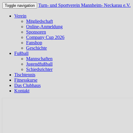
Turn- und Sportverein Mannheim- Neckarau e.V.
Toggle navigation
Verein
Mitgliedschaft
Online-Anmeldung
Sponsoren
Company Cup 2026
Fanshop
Geschichte
Fußball
Mannschaften
Jugendfußball
Schiedsrichter
Tischtennis
Fitnesskurse
Das Clubhaus
Kontakt
Offizielle Webseite des TSV Neckarau
Turn- und Sportverein Mannhei