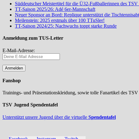
Süddeutscher Meistertitel für die Ü32-Fußballerinnen des TSV
TT-Saison 2025/26: Adé 6er-Mannschaft
Neuer Sponsor an Bord: Replique unterstützt die Tischtennisa
Meilenstein: 2025 erstmals über 100 TTuSler!
TT-Saison 2024/25: Nachwuchs toppt starke Runde
Anmeldung zum TUS-Letter
E-Mail-Adresse:
Fanshop
Trainings- und Präsentationskleidung, sowie tolle Fanartikel des TSV
TSV Jugend Spendentafel
Unterstützt unsere Jugend über die virtuelle
Spendentafel
Facebook
Instagram
Twitch