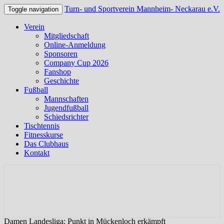
Turn- und Sportverein Mannheim- Neckarau e.V.
Toggle navigation
Verein
Mitgliedschaft
Online-Anmeldung
Sponsoren
Company Cup 2026
Fanshop
Geschichte
Fußball
Mannschaften
Jugendfußball
Schiedsrichter
Tischtennis
Fitnesskurse
Das Clubhaus
Kontakt
Offizielle Webseite des TSV Neckarau
Turn- und Sportverein
Mannheim- Neckarau e.V.
Damen Landesliga: Punkt in Mückenloch erkämpft