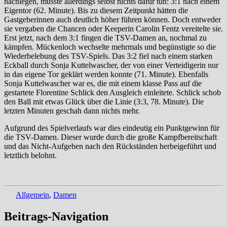
nachlegen, musste allerdings selbst nichts dafür tun: 3:1 nach einem
Eigentor (62. Minute). Bis zu diesem Zeitpunkt hätten die
Gastgeberinnen auch deutlich höher führen können. Doch entweder
sie vergaben die Chancen oder Keeperin Carolin Fentz vereitelte sie.
Erst jetzt, nach dem 3:1 fingen die TSV-Damen an, nochmal zu
kämpfen. Mückenloch wechselte mehrmals und begünstigte so die
Wiederbelebung des TSV-Spiels. Das 3:2 fiel nach einem starken
Eckball durch Sonja Kuttelwascher, der von einer Verteidigerin nur
in das eigene Tor geklärt werden konnte (71. Minute). Ebenfalls
Sonja Kuttelwascher war es, die mit einem klasse Pass auf die
gestartete Florentine Schlick den Ausgleich einleitete. Schlick schob
den Ball mit etwas Glück über die Linie (3:3, 78. Minute). Die
letzten Minuten geschah dann nichts mehr.
Aufgrund des Spielverlaufs war dies eindeutig ein Punktgewinn für
die TSV-Damen. Dieser wurde durch die große Kampfbereitschaft
und das Nicht-Aufgeben nach den Rückständen herbeigeführt und
letztlich belohnt.
Allgemein
,
Damen
Beitrags-Navigation