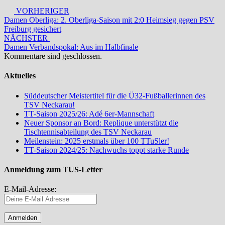
VORHERIGER
Damen Oberliga: 2. Oberliga-Saison mit 2:0 Heimsieg gegen PSV
Freiburg gesichert
NÄCHSTER
Damen Verbandspokal: Aus im Halbfinale
Kommentare sind geschlossen.
Aktuelles
Süddeutscher Meistertitel für die Ü32-Fußballerinnen des
TSV Neckarau!
TT-Saison 2025/26: Adé 6er-Mannschaft
Neuer Sponsor an Bord: Replique unterstützt die
Tischtennisabteilung des TSV Neckarau
Meilenstein: 2025 erstmals über 100 TTuSler!
TT-Saison 2024/25: Nachwuchs toppt starke Runde
Anmeldung zum TUS-Letter
E-Mail-Adresse: