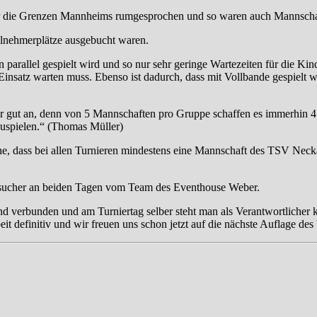
über die Grenzen Mannheims rumgesprochen und so waren auch Mannscha
eilnehmerplätze ausgebucht waren.
 parallel gespielt wird und so nur sehr geringe Wartezeiten für die Ki
Einsatz warten muss. Ebenso ist dadurch, dass mit Vollbande gespielt 
 gut an, denn von 5 Mannschaften pro Gruppe schaffen es immerhin 4 
uspielen.“ (Thomas Müller)
che, dass bei allen Turnieren mindestens eine Mannschaft des TSV Necka
esucher an beiden Tagen vom Team des Eventhouse Weber.
d verbunden und am Turniertag selber steht man als Verantwortlicher 
eit definitiv und wir freuen uns schon jetzt auf die nächste Auflage de