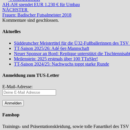
AH-AH spendet EUR 1.230 € für Umbau
NÄCHSTER
Frauen: Badischer Futsalmeister 2018
Kommentare sind geschlossen.
Aktuelles
Süddeutscher Meistertitel für die Ü32-Fußballerinnen des TSV
TT-Saison 2025/26: Adé 6er-Mannschaft
Neuer Sponsor an Bord: Replique unterstützt die Tischtennisa
Meilenstein: 2025 erstmals über 100 TTuSler!
TT-Saison 2024/25: Nachwuchs toppt starke Runde
Anmeldung zum TUS-Letter
E-Mail-Adresse:
Fanshop
Trainings- und Präsentationskleidung, sowie tolle Fanartikel des TSV