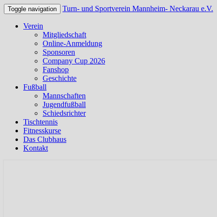
Turn- und Sportverein Mannheim- Neckarau e.V.
Toggle navigation
Verein
Mitgliedschaft
Online-Anmeldung
Sponsoren
Company Cup 2026
Fanshop
Geschichte
Fußball
Mannschaften
Jugendfußball
Schiedsrichter
Tischtennis
Fitnesskurse
Das Clubhaus
Kontakt
Offizielle Webseite des TSV Neckarau
Turn- und Sportverein Mannhei