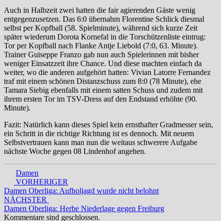
Auch in Halbzeit zwei hatten die fair agierenden Gäste wenig
entgegenzusetzen. Das 6:0 übernahm Florentine Schlick diesmal
selbst per Kopfball (58. Spielminute), während sich kurze Zeit
später wiederum Dorota Kornefal in die Torschützenliste eintrug:
Tor per Kopfball nach Flanke Antje Liebold (7:0, 63. Minute).
Trainer Guiseppe Franzo gab nun auch Spielerinnen mit bisher
weniger Einsatzzeit ihre Chance. Und diese machten einfach da
weiter, wo die anderen aufgehört hatten: Vivian Latorre Fernandez
traf mit einem schönen Distanzschuss zum 8:0 (78 Minute), ehe
Tamara Siebig ebenfalls mit einem satten Schuss und zudem mit
ihrem ersten Tor im TSV-Dress auf den Endstand erhöhte (90.
Minute).
Fazit: Natürlich kann dieses Spiel kein ernsthafter Gradmesser sein,
ein Schritt in die richtige Richtung ist es dennoch. Mit neuem
Selbstvertrauen kann man nun die weitaus schwerere Aufgabe
nächste Woche gegen 08 Lindenhof angehen.
Damen
Beitrags-
VORHERIGER
Damen Oberliga: Aufholjagd wurde nicht belohnt
Navigation
NÄCHSTER
Damen Oberliga: Herbe Niederlage gegen Freiburg
Kommentare sind geschlossen.