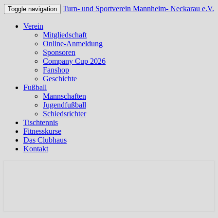
Turn- und Sportverein Mannheim- Neckarau e.V.
Toggle navigation
Verein
Mitgliedschaft
Online-Anmeldung
Sponsoren
Company Cup 2026
Fanshop
Geschichte
Fußball
Mannschaften
Jugendfußball
Schiedsrichter
Tischtennis
Fitnesskurse
Das Clubhaus
Kontakt
Offizielle Webseite des TSV Neckarau
Turn- und Sportverein
Mannheim- Neckarau e.V.