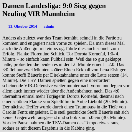
Damen
Damen Landesliga: 9:0 Sieg gegen
Landesliga:
Neuling VfR Mannheim
9:0
Sieg
gegen
13. Oktober 2014
admin
Neuling
VfR
Anders als zuletzt war das Team bemüht, schnell in die Partie zu
Mannheim
kommen und engagiert nach vorne zu spielen. Da man dieses Mal
auch die Außen gut mit einbezog, führte dies auch schnell zum
Erfolg. Flanke Florentine Schlick, Tor Dorota Kornefal, 1:0- 4.
Minute – so einfach kann Fußball sein. Weil das so gut geklappt
hatte, probierten die beiden es in der 12. Minute erneut – 2:0. Das
3:0 fiel nur zwei Minuten später: Einen Eckball von Lena Eisinger
konnte Steffi Bäuerle per Direktabnahme unter die Latte setzen (14.
Minute). Die TSV-Damen spielten gegen eine überfordert
scheinende VfR-Defensive weiter munter nach vorne und legten vor
allem auch immer wieder über die Außenbahnen nach. Das 4:0
übernahm einmal mehr Torjägerin Dorota Kornefal, diesmal nach
einer schönen Flanke von Spielführerin Antje Liebold (20. Minute).
Der nächste Treffer wurde durch einen Traumpass in die Tiefe von
Carolin Fentz eingeleitet. Die steil geschickte Steffi Bäuerle sah sich
keiner Gegenwehr ausgesetzt und schob zum 5:0 ein (30. Minute).
Vor der Pause nahmen die TSV-Damen das Tempo etwas raus,
sodass es mit diesem Ergebnis in die Kabine ging.