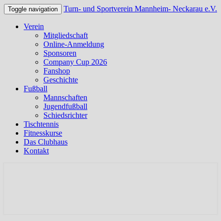
Turn- und Sportverein Mannheim- Neckarau e.V.
Toggle navigation
Verein
Mitgliedschaft
Online-Anmeldung
Sponsoren
Company Cup 2026
Fanshop
Geschichte
Fußball
Mannschaften
Jugendfußball
Schiedsrichter
Tischtennis
Fitnesskurse
Das Clubhaus
Kontakt
Offizielle Webseite des TSV Neckarau
Turn- und Sportverein
Mannheim- Neckarau e.V.