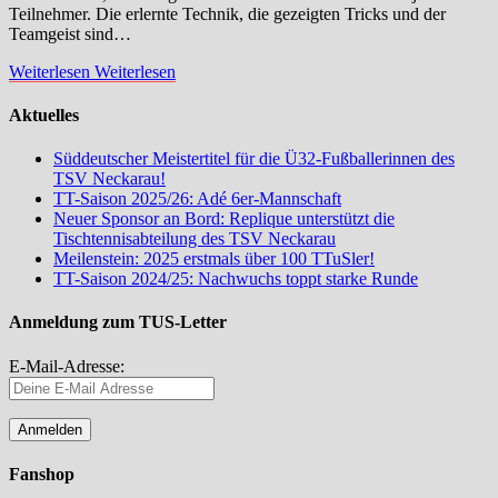
Teilnehmer. Die erlernte Technik, die gezeigten Tricks und der
Teamgeist sind…
Weiterlesen
Weiterlesen
Aktuelles
Süddeutscher Meistertitel für die Ü32-Fußballerinnen des
TSV Neckarau!
TT-Saison 2025/26: Adé 6er-Mannschaft
Neuer Sponsor an Bord: Replique unterstützt die
Tischtennisabteilung des TSV Neckarau
Meilenstein: 2025 erstmals über 100 TTuSler!
TT-Saison 2024/25: Nachwuchs toppt starke Runde
Anmeldung zum TUS-Letter
E-Mail-Adresse:
Fanshop