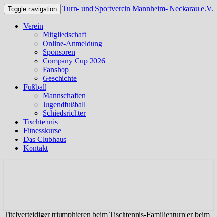
Turn- und Sportverein Mannheim- Neckarau e.V.
Toggle navigation
Verein
Mitgliedschaft
Online-Anmeldung
Sponsoren
Company Cup 2026
Fanshop
Geschichte
Fußball
Mannschaften
Jugendfußball
Schiedsrichter
Tischtennis
Fitnesskurse
Das Clubhaus
Kontakt
Offizielle Webseite des TSV Neckarau
Turn- und Sportverein
Mannheim- Neckarau e.V.
Titelverteidiger triumphieren beim Tischtennis-Familienturnier beim