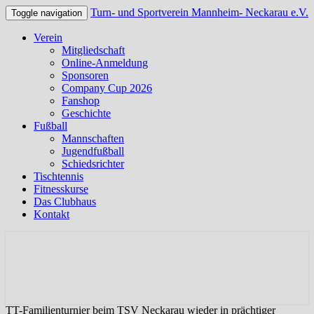
Turn- und Sportverein Mannheim- Neckarau e.V.
Toggle navigation
Verein
Mitgliedschaft
Online-Anmeldung
Sponsoren
Company Cup 2026
Fanshop
Geschichte
Fußball
Mannschaften
Jugendfußball
Schiedsrichter
Tischtennis
Fitnesskurse
Das Clubhaus
Kontakt
Offizielle Webseite des TSV Neckarau
Turn- und Sportverein
Mannheim- Neckarau e.V.
TT-Familienturnier beim TSV Neckarau wieder in prächtiger