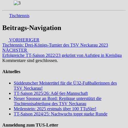
Tischtennis
Beitrags-Navigation
VORHERIGER
Tischtennis: Drei-Königs-Turnier des TSV Neckarau 2023
NÄCHSTER
Erfolgreiche TT-Saison 2022/23 gekrönt von Aufstieg in Kreisliga
Kommentare sind geschlossen.
Aktuelles
Süddeutscher Meistertitel für die Ü32-Fußballerinnen des
TSV Neckarau!
TT-Saison 2025/26: Adé 6er-Mannschaft
Neuer Sponsor an Bord: Replique unterstützt die
Tischtennisabteilung des TSV Neckarau
Meilenstein: 2025 erstmals über 100 TTuSler!
TT-Saison 2024/25: Nachwuchs toppt starke Runde
Anmeldung zum TUS-Letter