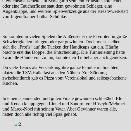
Gewichtsmanschette am Schlagarm sein, ein Frühstücksbrettchen
oder eine Taucherflosse statt dem gewohnten Schläger, eine
Augenklappe, und weitere Spielwerkzeuge aus der Kreativwerkstatt
von Jugendtrainer Lothar Schöpke.
So konnten in vielen Spielen die Außenseiter die Favoriten in große
Schwierigkeiten bringen oder gar gewinnen. Doch meist stellten
sich die „Profis“ auf die Tücken der Handicaps gut ein. Häufig
brachte erst das Doppel die Entscheidung. Die Turnierleitung hatte
zwar alle Hände voll zu tun, konnte den Trubel aber auch genießen.
Da viele Teams als Verstärkung ihre ganze Familie mitbrachten,
platzte die TSV-Halle fast aus den Nähten. Zur Stärkung
zwischendurch gab es Pizza vom Vereinslokal und selbstgebackene
Kuchen.
In einem spannenden und guten Finale gewannen schließlich Efe
und Kenan knapp gegen Lionel und Sandro, vor Hüseyin/Mehmet
und Marco-Noel mit seinem Vater. Aber Gewinner waren alle,
hatten doch alle richtig viel Spaß gehabt.