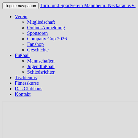
Turn- und Sportverein Mannheim- Neckarau e.V.
Toggle navigation
Verein
Mitgliedschaft
Online-Anmeldung
Sponsoren
Company Cup 2026
Fanshop
Geschichte
Fußball
Mannschaften
Jugendfußball
Schiedsrichter
Tischtennis
Fitnesskurse
Das Clubhaus
Kontakt
Offizielle Webseite des TSV Neckarau
Turn- und Sportverein Mannhei