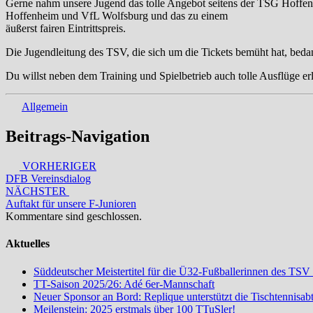
Gerne nahm unsere Jugend das tolle Angebot seitens der TSG Hoffen
Hoffenheim und VfL Wolfsburg und das zu einem
äußerst fairen Eintrittspreis.
Die Jugendleitung des TSV, die sich um die Tickets bemüht hat, bedank
Du willst neben dem Training und Spielbetrieb auch tolle Ausflüge e
Allgemein
Beitrags-Navigation
VORHERIGER
DFB Vereinsdialog
NÄCHSTER
Auftakt für unsere F-Junioren
Kommentare sind geschlossen.
Aktuelles
Süddeutscher Meistertitel für die Ü32-Fußballerinnen des TSV
TT-Saison 2025/26: Adé 6er-Mannschaft
Neuer Sponsor an Bord: Replique unterstützt die Tischtennisa
Meilenstein: 2025 erstmals über 100 TTuSler!