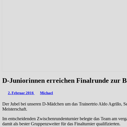
D-
D-Juniorinnen erreichen Finalrunde zur B
Juniorinnen
erreichen
2. Februar 2016
Michael
Finalrunde
zur
Der Jubel bei unseren D-Mädchen um das Trainertrio Aldo Agrillo, S
Badischen
Meisterschaft.
Hallen-
Meisterschaft
Im entscheidenden Zwischenrundenturnier belegte das Team am verga
damit als bester Gruppenzweiter für das Finalturnier qualifizierten.