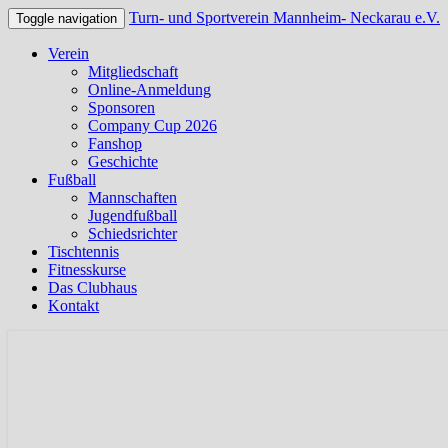
Turn- und Sportverein Mannheim- Neckarau e.V.
Toggle navigation
Verein
Mitgliedschaft
Online-Anmeldung
Sponsoren
Company Cup 2026
Fanshop
Geschichte
Fußball
Mannschaften
Jugendfußball
Schiedsrichter
Tischtennis
Fitnesskurse
Das Clubhaus
Kontakt
Offizielle Webseite des TSV Neckarau
Turn- und Sportverein Mannhei