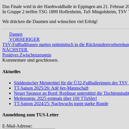
Das Finale wird in der Hardtwaldhalle in Eppingen am 21. Februar
In Gruppe 2 treffen TSG 1899 Hoffenheim, TuS Mingolsheim, TSV 
Wir drücken die Daumen und wünschen viel Erfolg!
Damen
Beitrags-
VORHERIGER
TSV-Fußballfrauen starten optimistisch in die Rückrundenvorbereitu
Navigation
NÄCHSTER
Positives Zwischenzeugnis
Kommentare sind geschlossen.
Aktuelles
Süddeutscher Meistertitel für die Ü32-Fußballerinnen des TSV
TT-Saison 2025/26: Adé 6er-Mannschaft
Neuer Sponsor an Bord: Replique unterstützt die Tischtennisa
Meilenstein: 2025 erstmals über 100 TTuSler!
TT-Saison 2024/25: Nachwuchs toppt starke Runde
Anmeldung zum TUS-Letter
E-Mail-Adresse: