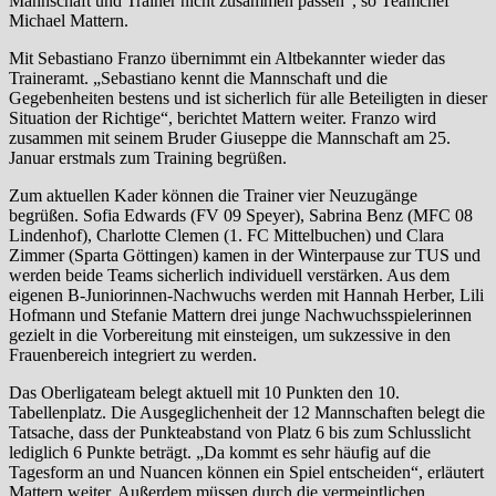
Mannschaft und Trainer nicht zusammen passen“, so Teamchef
Michael Mattern.
Mit Sebastiano Franzo übernimmt ein Altbekannter wieder das
Traineramt. „Sebastiano kennt die Mannschaft und die
Gegebenheiten bestens und ist sicherlich für alle Beteiligten in dieser
Situation der Richtige“, berichtet Mattern weiter. Franzo wird
zusammen mit seinem Bruder Giuseppe die Mannschaft am 25.
Januar erstmals zum Training begrüßen.
Zum aktuellen Kader können die Trainer vier Neuzugänge
begrüßen. Sofia Edwards (FV 09 Speyer), Sabrina Benz (MFC 08
Lindenhof), Charlotte Clemen (1. FC Mittelbuchen) und Clara
Zimmer (Sparta Göttingen) kamen in der Winterpause zur TUS und
werden beide Teams sicherlich individuell verstärken. Aus dem
eigenen B-Juniorinnen-Nachwuchs werden mit Hannah Herber, Lili
Hofmann und Stefanie Mattern drei junge Nachwuchsspielerinnen
gezielt in die Vorbereitung mit einsteigen, um sukzessive in den
Frauenbereich integriert zu werden.
Das Oberligateam belegt aktuell mit 10 Punkten den 10.
Tabellenplatz. Die Ausgeglichenheit der 12 Mannschaften belegt die
Tatsache, dass der Punkteabstand von Platz 6 bis zum Schlusslicht
lediglich 6 Punkte beträgt. „Da kommt es sehr häufig auf die
Tagesform an und Nuancen können ein Spiel entscheiden“, erläutert
Mattern weiter. Außerdem müssen durch die vermeintlichen