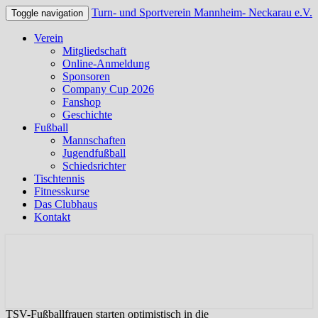
Turn- und Sportverein Mannheim- Neckarau e.V.
Toggle navigation
Verein
Mitgliedschaft
Online-Anmeldung
Sponsoren
Company Cup 2026
Fanshop
Geschichte
Fußball
Mannschaften
Jugendfußball
Schiedsrichter
Tischtennis
Fitnesskurse
Das Clubhaus
Kontakt
Offizielle Webseite des TSV Neckarau
Turn- und Sportverein
Mannheim- Neckarau e.V.
TSV-Fußballfrauen starten optimistisch in die