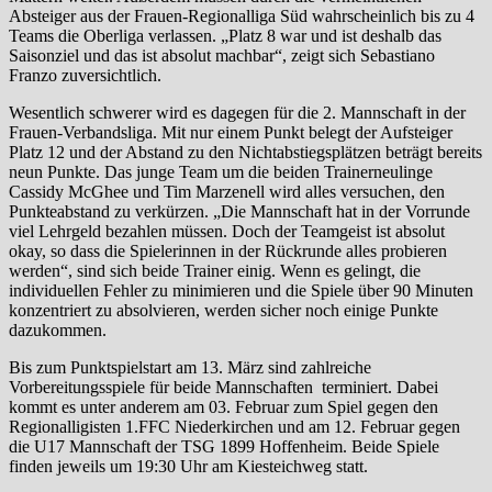
Absteiger aus der Frauen-Regionalliga Süd wahrscheinlich bis zu 4
Teams die Oberliga verlassen. „Platz 8 war und ist deshalb das
Saisonziel und das ist absolut machbar“, zeigt sich Sebastiano
Franzo zuversichtlich.
Wesentlich schwerer wird es dagegen für die 2. Mannschaft in der
Frauen-Verbandsliga. Mit nur einem Punkt belegt der Aufsteiger
Platz 12 und der Abstand zu den Nichtabstiegsplätzen beträgt bereits
neun Punkte. Das junge Team um die beiden Trainerneulinge
Cassidy McGhee und Tim Marzenell wird alles versuchen, den
Punkteabstand zu verkürzen. „Die Mannschaft hat in der Vorrunde
viel Lehrgeld bezahlen müssen. Doch der Teamgeist ist absolut
okay, so dass die Spielerinnen in der Rückrunde alles probieren
werden“, sind sich beide Trainer einig. Wenn es gelingt, die
individuellen Fehler zu minimieren und die Spiele über 90 Minuten
konzentriert zu absolvieren, werden sicher noch einige Punkte
dazukommen.
Bis zum Punktspielstart am 13. März sind zahlreiche
Vorbereitungsspiele für beide Mannschaften terminiert. Dabei
kommt es unter anderem am 03. Februar zum Spiel gegen den
Regionalligisten 1.FFC Niederkirchen und am 12. Februar gegen
die U17 Mannschaft der TSG 1899 Hoffenheim. Beide Spiele
finden jeweils um 19:30 Uhr am Kiesteichweg statt.