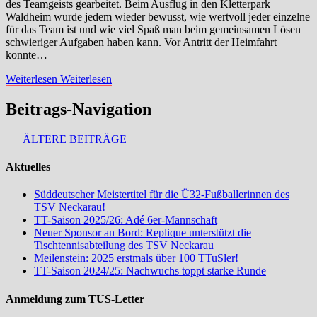
des Teamgeists gearbeitet. Beim Ausflug in den Kletterpark
Waldheim wurde jedem wieder bewusst, wie wertvoll jeder einzelne
für das Team ist und wie viel Spaß man beim gemeinsamen Lösen
schwieriger Aufgaben haben kann. Vor Antritt der Heimfahrt
konnte…
Weiterlesen
Weiterlesen
Beitrags-Navigation
ÄLTERE BEITRÄGE
Aktuelles
Süddeutscher Meistertitel für die Ü32-Fußballerinnen des
TSV Neckarau!
TT-Saison 2025/26: Adé 6er-Mannschaft
Neuer Sponsor an Bord: Replique unterstützt die
Tischtennisabteilung des TSV Neckarau
Meilenstein: 2025 erstmals über 100 TTuSler!
TT-Saison 2024/25: Nachwuchs toppt starke Runde
Anmeldung zum TUS-Letter