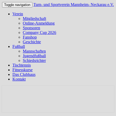
Turn- und Sportverein Mannheim- Neckarau e.V.
Toggle navigation
Verein
Mitgliedschaft
Online-Anmeldung
Sponsoren
Company Cup 2026
Fanshop
Geschichte
Fußball
Mannschaften
Jugendfußball
Schiedsrichter
Tischtennis
Fitnesskurse
Das Clubhaus
Kontakt
Offizielle Webseite des TSV Neckarau
Turn- und Sportverein
Mannheim- Neckarau e.V.