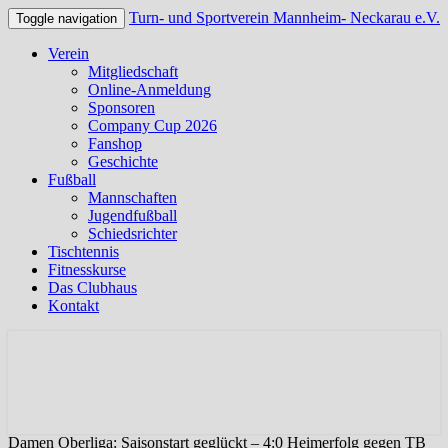
Turn- und Sportverein Mannheim- Neckarau e.V.
Toggle navigation
Verein
Mitgliedschaft
Online-Anmeldung
Sponsoren
Company Cup 2026
Fanshop
Geschichte
Fußball
Mannschaften
Jugendfußball
Schiedsrichter
Tischtennis
Fitnesskurse
Das Clubhaus
Kontakt
Offizielle Webseite des TSV Neckarau
Turn- und Sportverein
Mannheim- Neckarau e.V.
Damen Oberliga: Saisonstart geglückt – 4:0 Heimerfolg gegen TB