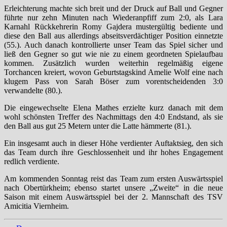
Erleichterung machte sich breit und der Druck auf Ball und Gegner
führte nur zehn Minuten nach Wiederanpfiff zum 2:0, als Lara
Karnahl Rückkehrerin Romy Gajdera mustergültig bediente und
diese den Ball aus allerdings abseitsverdächtiger Position einnetzte
(55.). Auch danach kontrollierte unser Team das Spiel sicher und
ließ den Gegner so gut wie nie zu einem geordneten Spielaufbau
kommen. Zusätzlich wurden weiterhin regelmäßig eigene
Torchancen kreiert, wovon Geburtstagskind Amelie Wolf eine nach
klugem Pass von Sarah Böser zum vorentscheidenden 3:0
verwandelte (80.).
Die eingewechselte Elena Mathes erzielte kurz danach mit dem
wohl schönsten Treffer des Nachmittags den 4:0 Endstand, als sie
den Ball aus gut 25 Metern unter die Latte hämmerte (81.).
Ein insgesamt auch in dieser Höhe verdienter Auftaktsieg, den sich
das Team durch ihre Geschlossenheit und ihr hohes Engagement
redlich verdiente.
Am kommenden Sonntag reist das Team zum ersten Auswärtsspiel
nach Obertürkheim; ebenso startet unsere „Zweite“ in die neue
Saison mit einem Auswärtsspiel bei der 2. Mannschaft des TSV
Amicitia Viernheim.