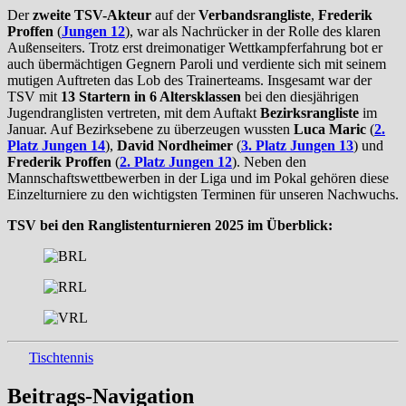
Der
zweite TSV-Akteur
auf der
Verbandsrangliste
,
Frederik
Proffen
(
Jungen 12
), war als Nachrücker in der Rolle des klaren
Außenseiters. Trotz erst dreimonatiger Wettkampferfahrung bot er
auch übermächtigen Gegnern Paroli und verdiente sich mit seinem
mutigen Auftreten das Lob des Trainerteams. Insgesamt war der
TSV mit
13 Startern in 6 Altersklassen
bei den diesjährigen
Jugendranglisten vertreten, mit dem Auftakt
Bezirksrangliste
im
Januar. Auf Bezirksebene zu überzeugen wussten
Luca Maric
(
2.
Platz Jungen 14
),
David Nordheimer
(
3. Platz Jungen 13
) und
Frederik Proffen
(
2. Platz Jungen 12
). Neben den
Mannschaftswettbewerben in der Liga und im Pokal gehören diese
Einzelturniere zu den wichtigsten Terminen für unseren Nachwuchs.
TSV bei den Ranglistenturnieren 2025 im Überblick:
Tischtennis
Beitrags-Navigation