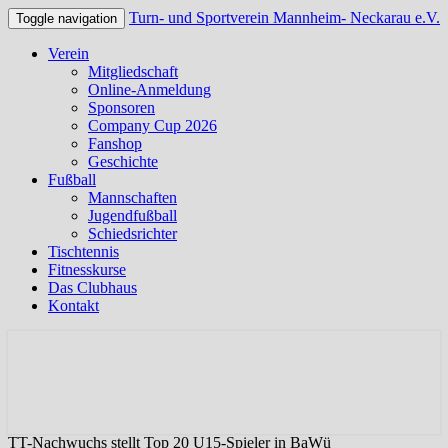
Turn- und Sportverein Mannheim- Neckarau e.V.
Toggle navigation
Verein
Mitgliedschaft
Online-Anmeldung
Sponsoren
Company Cup 2026
Fanshop
Geschichte
Fußball
Mannschaften
Jugendfußball
Schiedsrichter
Tischtennis
Fitnesskurse
Das Clubhaus
Kontakt
Offizielle Webseite des TSV Neckarau
Turn- und Sportverein
Mannheim- Neckarau e.V.
TT-Nachwuchs stellt Top 20 U15-Spieler in BaWü