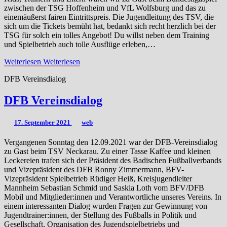
zwischen der TSG Hoffenheim und VfL Wolfsburg und das zu
einemäußerst fairen Eintrittspreis. Die Jugendleitung des TSV, die
sich um die Tickets bemüht hat, bedankt sich recht herzlich bei der
TSG für solch ein tolles Angebot! Du willst neben dem Training
und Spielbetrieb auch tolle Ausflüge erleben,…
Weiterlesen
Weiterlesen
DFB Vereinsdialog
DFB Vereinsdialog
17. September 2021
web
Vergangenen Sonntag den 12.09.2021 war der DFB-Vereinsdialog
zu Gast beim TSV Neckarau. Zu einer Tasse Kaffee und kleinen
Leckereien trafen sich der Präsident des Badischen Fußballverbands
und Vizepräsident des DFB Ronny Zimmermann, BFV-
Vizepräsident Spielbetrieb Rüdiger Heiß, Kreisjugendleiter
Mannheim Sebastian Schmid und Saskia Loth vom BFV/DFB
Mobil und Mitglieder:innen und Verantwortliche unseres Vereins. In
einem interessanten Dialog wurden Fragen zur Gewinnung von
Jugendtrainer:innen, der Stellung des Fußballs in Politik und
Gesellschaft, Organisation des Jugendspielbetriebs und