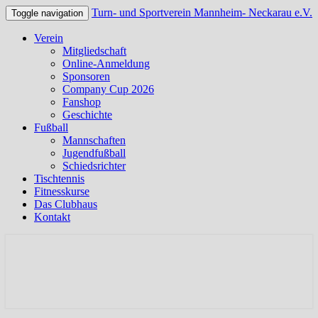
Turn- und Sportverein Mannheim- Neckarau e.V.
Toggle navigation
Verein
Mitgliedschaft
Online-Anmeldung
Sponsoren
Company Cup 2026
Fanshop
Geschichte
Fußball
Mannschaften
Jugendfußball
Schiedsrichter
Tischtennis
Fitnesskurse
Das Clubhaus
Kontakt
Offizielle Webseite des TSV Neckarau
Turn- und Sportverein
Mannheim- Neckarau e.V.