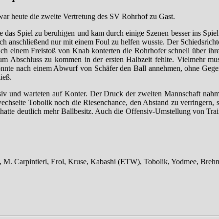
ar heute die zweite Vertretung des SV Rohrhof zu Gast.
 das Spiel zu beruhigen und kam durch einige Szenen besser ins Spiel 
ich anschließend nur mit einem Foul zu helfen wusste. Der Schiedsricht
ch einem Freistoß von Knab konterten die Rohrhofer schnell über ihre 
zum Abschluss zu kommen in der ersten Halbzeit fehlte. Vielmehr mu
konnte nach einem Abwurf von Schäfer den Ball annehmen, ohne Gegenw
ieß.
nsiv und warteten auf Konter. Der Druck der zweiten Mannschaft nah
ewechselte Tobolik noch die Riesenchance, den Abstand zu verringern, 
hatte deutlich mehr Ballbesitz. Auch die Offensiv-Umstellung von Train
o, M. Carpintieri, Erol, Kruse, Kabashi (ETW), Tobolik, Yodmee, Breh