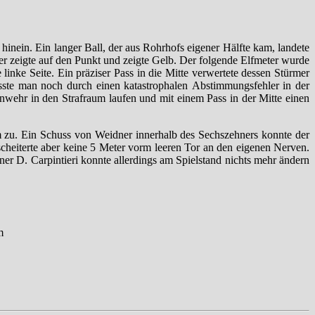
hinein. Ein langer Ball, der aus Rohrhofs eigener Hälfte kam, landete
er zeigte auf den Punkt und zeigte Gelb. Der folgende Elfmeter wurde
linke Seite. Ein präziser Pass in die Mitte verwertete dessen Stürmer
sste man noch durch einen katastrophalen Abstimmungsfehler in der
ehr in den Strafraum laufen und mit einem Pass in der Mitte einen
m zu. Ein Schuss von Weidner innerhalb des Sechszehners konnte der
scheiterte aber keine 5 Meter vorm leeren Tor an den eigenen Nerven.
er D. Carpintieri konnte allerdings am Spielstand nichts mehr ändern
m