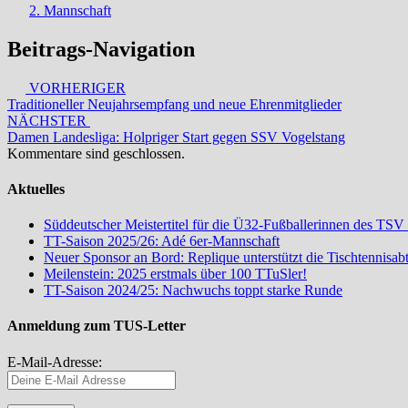
2. Mannschaft
Beitrags-Navigation
VORHERIGER
Traditioneller Neujahrsempfang und neue Ehrenmitglieder
NÄCHSTER
Damen Landesliga: Holpriger Start gegen SSV Vogelstang
Kommentare sind geschlossen.
Aktuelles
Süddeutscher Meistertitel für die Ü32-Fußballerinnen des TSV
TT-Saison 2025/26: Adé 6er-Mannschaft
Neuer Sponsor an Bord: Replique unterstützt die Tischtennisa
Meilenstein: 2025 erstmals über 100 TTuSler!
TT-Saison 2024/25: Nachwuchs toppt starke Runde
Anmeldung zum TUS-Letter
E-Mail-Adresse: