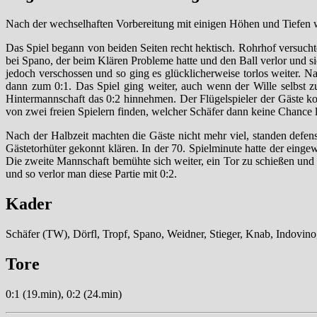
Nach der wechselhaften Vorbereitung mit einigen Höhen und Tiefen w
Das Spiel begann von beiden Seiten recht hektisch. Rohrhof versuchte
bei Spano, der beim Klären Probleme hatte und den Ball verlor und s
jedoch verschossen und so ging es glücklicherweise torlos weiter. Na
dann zum 0:1. Das Spiel ging weiter, auch wenn der Wille selbst 
Hintermannschaft das 0:2 hinnehmen. Der Flügelspieler der Gäste 
von zwei freien Spielern finden, welcher Schäfer dann keine Chance l
Nach der Halbzeit machten die Gäste nicht mehr viel, standen defe
Gästetorhüter gekonnt klären. In der 70. Spielminute hatte der eing
Die zweite Mannschaft bemühte sich weiter, ein Tor zu schießen und 
und so verlor man diese Partie mit 0:2.
Kader
Schäfer (TW), Dörfl, Tropf, Spano, Weidner, Stieger, Knab, Indovin
Tore
0:1 (19.min), 0:2 (24.min)