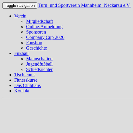
Turn- und Sportverein Mannheim- Neckarau e.V.
Toggle navigation
Verein
Mitgliedschaft
Online-Anmeldung
Sponsoren
Company Cup 2026
Fanshop
Geschichte
Fußball
Mannschaften
Jugendfußball
Schiedsrichter
Tischtennis
Fitnesskurse
Das Clubhaus
Kontakt
Offizielle Webseite des TSV Neckarau
Turn- und Sportverein Mannhei