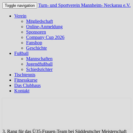
Turn- und Sportverein Mannheim- Neckarau e.V.
Toggle navigation
Verein
Mitgliedschaft
Online-Anmeldung
Sponsoren
Company Cup 2026
Fanshop
Geschichte
Fußball
Mannschaften
Jugendfußball
Schiedsrichter
Tischtennis
Fitnesskurse
Das Clubhaus
Kontakt
Offizielle Webseite des TSV Neckarau
Turn- und Sportverein
Mannheim- Neckarau e.V.
3. Rang für das Ü35-Frauen-Team bei Süddeutscher Meisterschaft