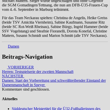
Michael Mattern. Sieger wurde ungeschlagen und ohne Gegentor
die SGM Gomadingen/Tettnang, die nun am DFB-Ü35-Frauen-Cup
vom 4.-6. September in Marburg teilnimmt.
Für das Team Neckarau spielten: Christina de Angelis, Heike Greiss
(beide TSV Amicitia Viernheim), Sabine Kaufmann, Susanne Ritz
(beide SC Rot-Weiß Rheinau), Sabine Bürgy, Ingrid Hammer (beide
SSV Vogelstang) und Steafnie Fioranelli, Dorota Konefal, Christine
Mattern, Susann Schmidt und Marion Schmitt (alle TSV Neckarau).
Damen
Beitrags-Navigation
VORHERIGER
Herren: Testspielserie der zweiten Mannschaft
NÄCHSTER
Damen: Start der Vorbereitung und schweißtreibender Einstand der
Damenmanschaft in Speyer
Kommentare sind geschlossen.
Aktuelles
Süddeutscher Meistertitel für die Ü32-Fußballerinnen des