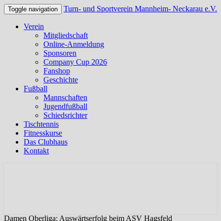
Turn- und Sportverein Mannheim- Neckarau e.V.
Toggle navigation
Verein
Mitgliedschaft
Online-Anmeldung
Sponsoren
Company Cup 2026
Fanshop
Geschichte
Fußball
Mannschaften
Jugendfußball
Schiedsrichter
Tischtennis
Fitnesskurse
Das Clubhaus
Kontakt
Offizielle Webseite des TSV Neckarau
Turn- und Sportverein
Mannheim- Neckarau e.V.
Damen Oberliga: Auswärtserfolg beim ASV Hagsfeld