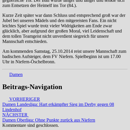
gegnerische Tor. Der Ball wurde länger und länger und senkte sich
zum Entsetzen der Heimelf ins Tor (84.).
Kurze Zeit später war dann Schluss und entsprechend groß war der
Jubel bei unseren Mädels und den mitgereisten Fans. Ein nicht
leichtes Spiel wurde trotz vieler Widrigkeiten am Ende zwar
glücklich, aber aufgrund der großen Moral, viel Leidenschaft und
dem tollen Teamgeist nicht unverdient siegreich für unsere
Mannschaft entschieden.
Am kommenden Samstag, 25.10.2014 reist unsere Mannschaft zum
badischen Aufsteiger, dem FV Niefern. Spielbeginn ist um 17.00
Uhr in Niefern-Öschelbronn.
Damen
Beitrags-Navigation
VORHERIGER
Damen Landesliga: Hart erkämpfter Sieg im Derby gegen 08
Lindenhof
NÄCHSTER
Damen Oberliga: Ohne Punkte zurück aus Niefern
Kommentare sind geschlossen.