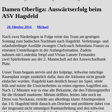
Damen Oberliga: Auswärtserfolg beim
ASV Hagsfeld
20. Oktober 2014
Michael
Nach zwei Niederlagen in Folge reiste das Team am gestrigen
Sonntag zum badischen Nachbarn nach Hagsfeld. Verletzungs- und
urlaubsbedingte Ausfälle zwangen Chefcoach Sebastiano Franzo zu
erneuten Umstellungen in der Anfangsformation. Zudem
nahmen mit Lonteshia Stripf und Vivian Latorre Fernandez
zwei Spielerinnen aus der 2. Mannschaft auf der Auswechselbank
Platz.
Unser Team begann nervös und der holprige, teilweise rutschige
Rasenplatz sorgte zusätzlich dafür, dass die Aktionen nicht gerade
einfacher wurden. Hagsfeld kam deutlich besser ins Spiel, störte
früh und nutzte die Unsicherheiten zu ersten eigenen Angriffen aus.
Nach 12 Minuten war es eine alte Bekannte, die den Führungstreffer
für die Heimelf markierte: Miriam delBrio, letztes Jahr noch im
Dress von Neckarau, erzielte aus allerdings klarer Abseitsposition
das 1:0. Hagsfeld bleib danach am Drücker und profitierte dabei von
der insgesamt nicht stimmigen Raumaufteilung und den teilweise