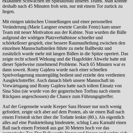
eklatanten Schwächen im Spielaufbau unseres Teams. Man konnte
deshalb nach 45 Minuten froh sein, nur mit einem Tor zurück zu
liegen.
Mit einigen taktischen Umstellungen und einer personellen
Veränderung (Marie Langner ersetzte Carolin Fentz) kam unser
Team mit neuer Motivation aus der Kabine. Nun wurden die Bälle
aufgrund der widrigen Platzverhältnisse schneller und
schörkelloser gespielt, eine bessere Raumaufteilung zwischen den
einzelnen Mannschaftsteilen führte zu mehr Ballbesitz und
zusätzlich wurde mehr mit langen Bällen in die Spitze operiert. Das
zeigte recht schnell Wirkung und die Hagsfelder Abwehr hatte mit
dieser Spielweise zunehmend Probleme. Nach 65 Minuten war es
dann soweit. Romy Gajdera wurde nach einer schnellen
Spielverlagerung mustergültig bedient und erzielte den verdienten
Ausgleichstreffer. Auch danach blieb unsere Mannschaft im
Vorwärtsgang und Romy Gajdera hatte nach tollem Einsatz von
Sina Süss (sie wurde von der gegnerischen Torfrau nach einem
Rückpass angeschossen) die Chance zum Führungsgtreffer.
Auf der Gegenseite wurde Keeper Sara Heuser nur noch wenig
gefordert, zeigte sich aber auf dem Posten, als sie einen Ball nach
einem Freistoß sicher über die Torlatte lenkte (80.). Als eigentlich
alles auf eine Punkteteilung hindeutete, schlug Lara Karnahl einen
Ball nach einem Freistoß aus gut 30 Metern hoch vor das