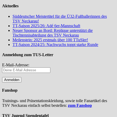
Aktuelles
Süddeutscher Meistertitel für die Ü32-Fußballerinnen des
TSV Neckarau!
TT-Saison 2025/26: Adé 6er-Mannschaft
Neuer Sponsor an Bord: Replique unterstützt die
Tischtennisabteilung des TSV Neckarau
Meilenstein: 2025 erstmals über 100 TTuSler!
TT-Saison 2024/25: Nachwuchs toppt starke Runde
Anmeldung zum TUS-Letter
E-Mail-Adresse:
Fanshop
Trainings- und Präsentationskleidung, sowie tolle Fanartikel des
TSV Neckarau einfach selbst bestellen:
zum Fanshop
TSV Jugend Spendentafel