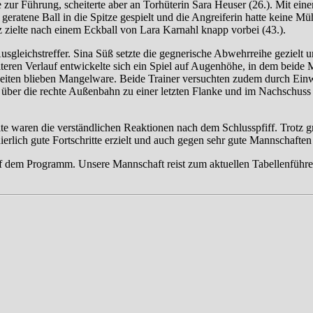
 zur Führung, scheiterte aber an Torhüterin Sara Heuser (26.). Mit ein
geratene Ball in die Spitze gespielt und die Angreiferin hatte keine Mü
zielte nach einem Eckball von Lara Karnahl knapp vorbei (43.).
leichstreffer. Sina Süß setzte die gegnerische Abwehrreihe gezielt unt
eiteren Verlauf entwickelte sich ein Spiel auf Augenhöhe, in dem beide
keiten blieben Mangelware. Beide Trainer versuchten zudem durch Einw
 über die rechte Außenbahn zu einer letzten Flanke und im Nachschuss 
eite waren die verständlichen Reaktionen nach dem Schlusspfiff. Trotz
erlich gute Fortschritte erzielt und auch gegen sehr gute Mannschaften
auf dem Programm. Unsere Mannschaft reist zum aktuellen Tabellenfüh