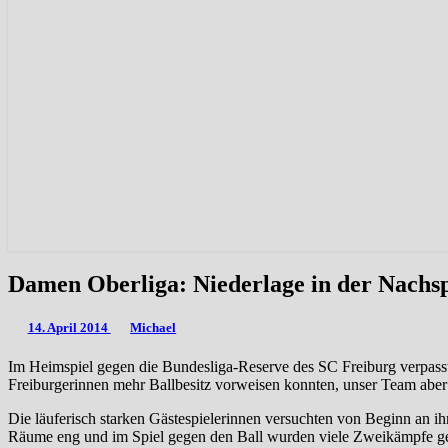
Damen
Damen Oberliga: Niederlage in der Nachsp
Oberliga:
Niederlage
14. April 2014
Michael
in
der
Im Heimspiel gegen die Bundesliga-Reserve des SC Freiburg verpasste
Nachspielzeit
Freiburgerinnen mehr Ballbesitz vorweisen konnten, unser Team abe
Die läuferisch starken Gästespielerinnen versuchten von Beginn an ih
Räume eng und im Spiel gegen den Ball wurden viele Zweikämpfe gewon