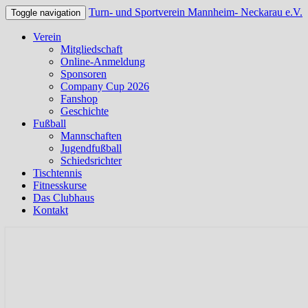
Turn- und Sportverein Mannheim- Neckarau e.V.
Toggle navigation
Verein
Mitgliedschaft
Online-Anmeldung
Sponsoren
Company Cup 2026
Fanshop
Geschichte
Fußball
Mannschaften
Jugendfußball
Schiedsrichter
Tischtennis
Fitnesskurse
Das Clubhaus
Kontakt
Offizielle Webseite des TSV Neckarau
Turn- und Sportverein Mannhei