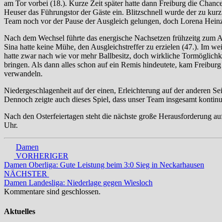
am Tor vorbei (18.). Kurze Zeit später hatte dann Freiburg die Chance
Heuser das Führungstor der Gäste ein. Blitzschnell wurde der zu kurz 
Team noch vor der Pause der Ausgleich gelungen, doch Lorena Heinz 
Nach dem Wechsel führte das energische Nachsetzen frühzeitg zum Ausg
Sina hatte keine Mühe, den Ausgleichstreffer zu erzielen (47.). Im w
hatte zwar nach wie vor mehr Ballbesitz, doch wirkliche Tormöglich
bringen. Als dann alles schon auf ein Remis hindeutete, kam Freiburg
verwandeln.
Niedergeschlagenheit auf der einen, Erleichterung auf der anderen S
Dennoch zeigte auch dieses Spiel, dass unser Team insgesamt kontinui
Nach den Osterfeiertagen steht die nächste große Herausforderung 
Uhr.
Damen
Beitrags-
VORHERIGER
Damen Oberliga: Gute Leistung beim 3:0 Sieg in Neckarhausen
Navigation
NÄCHSTER
Damen Landesliga: Niederlage gegen Wiesloch
Kommentare sind geschlossen.
Aktuelles